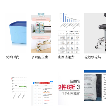
----------------
简约时尚·
多功能卫生
山西省消费
轮毂铁轮与
蓝色中号纯
间置物架
者协会发布
日用杂品销
色韩式塑料
小空间里的
日用杂品销
售的艺术
收纳箱 家
大收纳智慧
售提示 守
从需求洞察
用多功能整
护消费权
到服务优化
理之选
益，品质生
活有保障