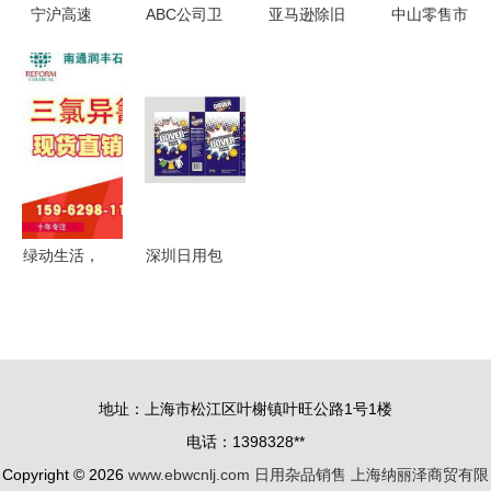
宁沪高速
ABC公司卫
亚马逊除旧
中山零售市
2024年业
生巾专利被
迎新季 个
场中日用杂
绩点评 净
驳回 行业
护、日用清
品的现状与
利增长
创新与法律
洁、宠物用
销售策略分
12.09%至
边界的思考
品促销专
析
49.47亿，
场，享受2
高分红计划
件8折、3件
彰显稳健
7折优惠
绿动生活，
深圳日用包
心泊家园
装盒产业发
深圳育海日
展蓝图 供
用品公司的
应趋势与效
环保主义美
益分析
地址：上海市松江区叶榭镇叶旺公路1号1楼
学
电话：1398328**
Copyright © 2026
www.ebwcnlj.com
日用杂品销售
上海纳丽泽商贸有限