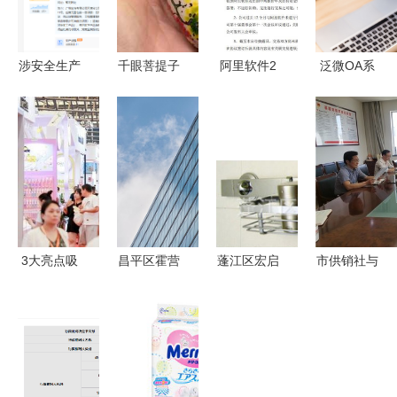
涉安全生产
千眼菩提子
阿里软件2
泛微OA系
问题，宝洁
原籽原料
亿认购居然
统成功签约
分公司、立
日用杂品中
之家股份，
助力西双版
白收罚单
的新秀与天
加码日用杂
纳景丰房地
日用杂品销
然之美
品销售新赛
产，旗下日
售隐患敲响
道
用杂品销售
警钟
迈向数字化
管理
3大亮点吸
昌平区霍营
蓬江区宏启
市供销社与
引10万买
街道的邻里
日用制品厂
中国日用杂
家，第118
万花筒 董
高档电镀厨
品流通协会
届上海百货
丹百货中心
房杂物架，
深化合作
会打造全品
的从容信步
铁线工艺的
共促日用杂
类采购盛宴
精致之选
品销售提质