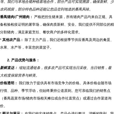
等。我们与本地合规种植基地合作，部分产品可实现溯源，确保新鲜、少
农药残留，部分特色品种还能让您品尝到地道的番禺风味。
番禺猪肉/广州猪肉：
严格把控生猪来源，所有猪肉产品均来自正规、具
备检验检疫证明的屠宰场，确保肉质新鲜、安全。我们提供不同部位的精
分割猪肉，满足家庭烹饪、餐饮商户的多样化需求。
*
其他农产品：
除了主力产品，我们还根据季节供应番禺及周边的禽蛋、
水果、水产等，丰富您的菜篮子。
2. 产品优势与服务：
新鲜直达：
缩短流通链条，很多农产品可实现当日采收、当日销售，最
大程度保留营养与鲜美。
价格透明：
我们致力于提供具有市场竞争力的价格。具体价格会随市场
行情、品种、季节浮动，但始终秉持公道原则。您可亲临我们的销售点
（番禺蔬菜市场/猪肉市场相关摊位或合作社直营点）或通过合作渠道询
价。
*
图片与展示：
在我们的实体销售点，产品会进行整洁、清晰的陈列。我